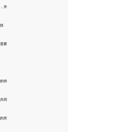
，并
技
需要
的持
共同
的所