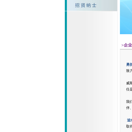
>企
勇
致
威
任
我
伴
追
取