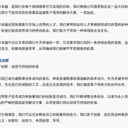
求卓越，是我们在每个领域都将尽力实现的目标。我们根据公司愿景制定这一远大目标
其指引下提供优异的质量及超越客户需求的解决方案。一直如此。
求卓越还意味着吸引市场上优秀的人才。我们将帮助这些人才掌握获得成功所需的各种
，给他们提供发挥潜力的绝佳机会。我们致力于营造一种高绩效企业文化。
求卓越不仅仅关系到我们今天所做的一切，它还要求我们找到一条持续改善的道路。这
们灵活、积极地迎接变革，从而确保我们能够牢牢把握新的机遇。
志创新
于创新，创造可持续的价值
新就已成为威斯康业务成功的基石。研发是威斯康发展战略的基本动力。作为关键专利
者，无论是已经成熟的工艺，还是正在发展的技术，我们都是客户强有力的合作伙伴。
们用客户是否成功来衡量我们的创新是否成功。我们不断调整业务组合，以便为全人类
临的严峻的挑战提供解决方案，从而使我们得以创造可持续的价值。
过引领潮流，我们可以完全释放员工的能量和创造力。我们富于创新，也欣赏这种素质
含义：创新性、创造力、奇思妙想，等等。