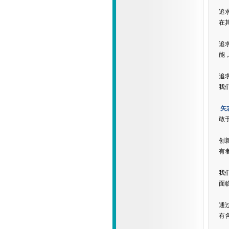
追
在
追
能
追
我
矢
敢
创
有
我
面
通
有