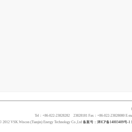
Tel：+86-022-23828282 23828181 Fax：+86-022-23828080 E-
© 2012 VSK.Wiscon (Tianjin) Energy Technology Co.,Ltd
备案号：津ICP备14003409号-1