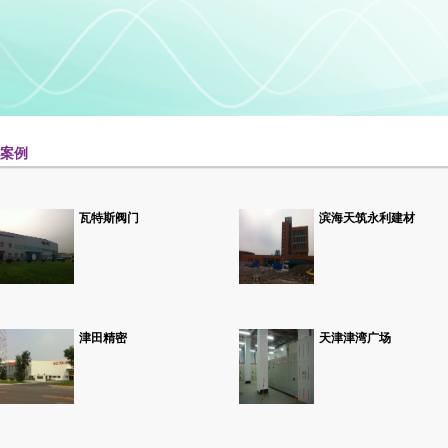
功案例
瓦特斯阀门
滨海天筑永利建材
津田精密
天津津湾广场