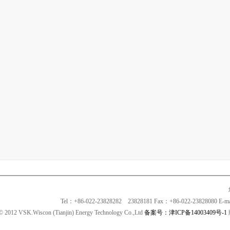
Tel：+86-022-23828282 23828181 Fax：+86-022-23828080 E-
© 2012 VSK.Wiscon (Tianjin) Energy Technology Co.,Ltd
备案号：津ICP备14003409号-1